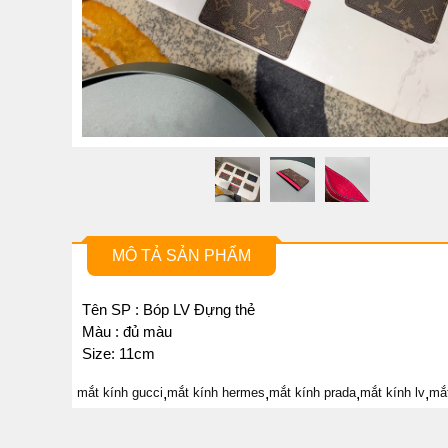
MÔ TẢ SẢN PHẨM
Tên SP : Bóp LV Đựng thẻ
Màu : đủ màu
Size: 11cm
mắt kính gucci
,
mắt kính hermes
,
mắt kính prada
,
mắt kính lv
,
mắ