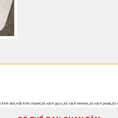
t kính dior
,
mắt kính chanel
,
túi xách gucci
,
túi xách hermes
,
túi xách prada
,
túi 