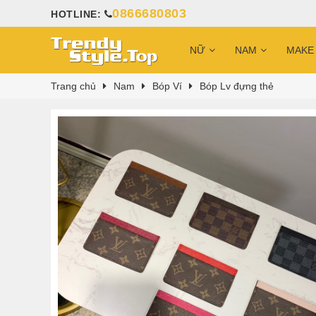
0866680803
HOTLINE:
NỮ
NAM
MAKE
Trang chủ
Nam
Bóp Ví
Bóp Lv đựng thẻ