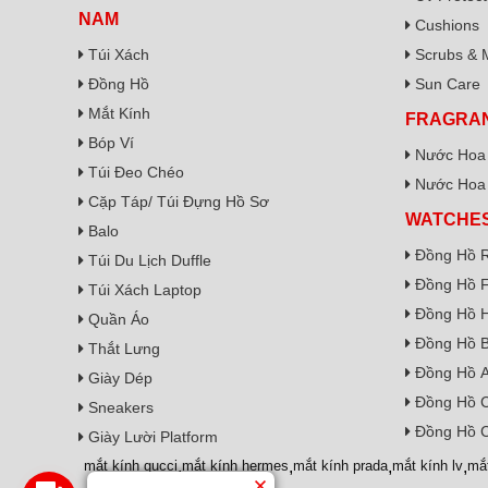
NAM
Cushions
Túi Xách
Scrubs & 
Đồng Hồ
Sun Care
Mắt Kính
FRAGRA
Bóp Ví
Nước Hoa
Túi Đeo Chéo
Nước Hoa
Cặp Táp/ Túi Đựng Hồ Sơ
WATCHE
Balo
Đồng Hồ R
Túi Du Lịch Duffle
Đồng Hồ F
Túi Xách Laptop
Đồng Hồ H
Quần Áo
Đồng Hồ B
Thắt Lưng
Đồng Hồ A
Giày Dép
Đồng Hồ 
Sneakers
Đồng Hồ C
Giày Lười Platform
mắt kính gucci
,
mắt kính hermes
,
mắt kính prada
,
mắt kính lv
,
mắ