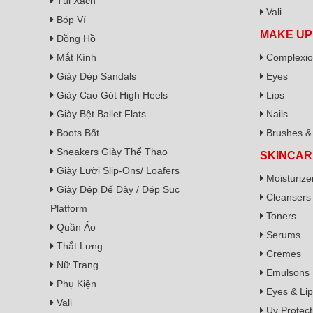
Túi Xách
Vali
Bóp Ví
MAKE UP
Đồng Hồ
Mắt Kính
Complexi
Giày Dép Sandals
Eyes
Giày Cao Gót High Heels
Lips
Giày Bệt Ballet Flats
Nails
Boots Bốt
Brushes & 
Sneakers Giày Thể Thao
SKINCAR
Giày Lười Slip-Ons/ Loafers
Moisturize
Giày Dép Đế Dày / Dép Sục
Cleansers
Platform
Toners
Quần Áo
Serums
Thắt Lưng
Cremes
Nữ Trang
Emulsons
Phụ Kiện
Eyes & Lip
Vali
Uv Protect