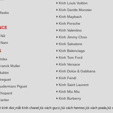
Kính Louis Vuitton
Kính Gentle Monster
Masks
Kính Maybach
Kính Porsche
NCE
Kính Valentino
 Nữ
Kính Jimmy Choo
 Nam
Kính Salvatore
S
Kính Balenciaga
Kính Tom Ford
olex
Kính Versace
ranck Muller
Kính Dolce & Gabbana
ublot
Kính Fendi
reguet
Kính Saint Laurent
udermars Piguet
Kính Miu Miu
Chopard
Kính Burberry
artier
t kính dior
,
mắt kính chanel
,
túi xách gucci
,
túi xách hermes
,
túi xách prada
,
túi 