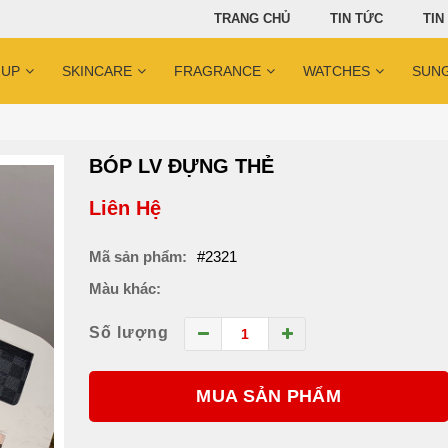
TRANG CHỦ
TIN TỨC
TIN
 UP
SKINCARE
FRAGRANCE
WATCHES
SUN
BÓP LV ĐỰNG THẺ
Liên Hệ
Mã sản phẩm:
#2321
Màu khác:
Số lượng
MUA SẢN PHẨM