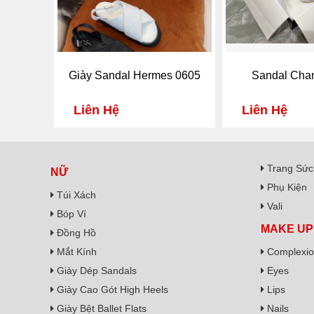
Giày Sandal Hermes 0605
Sandal Cha
Liên Hệ
Liên Hệ
Trang Sức
NỮ
Phụ Kiện
Túi Xách
Vali
Bóp Ví
MAKE UP
Đồng Hồ
Mắt Kính
Complexi
Giày Dép Sandals
Eyes
Giày Cao Gót High Heels
Lips
Giày Bệt Ballet Flats
Nails