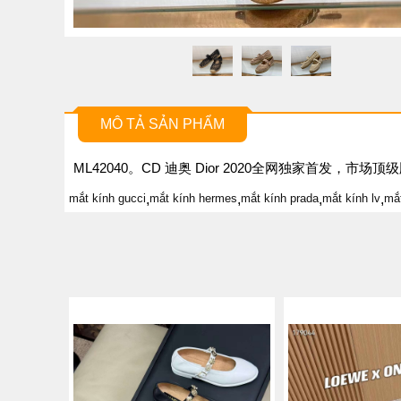
MÔ TẢ SẢN PHẨM
ML42040。CD 迪奥 Dior 2020全网独家首发，
mắt kính gucci
,
mắt kính hermes
,
mắt kính prada
,
mắt kính lv
,
mắ