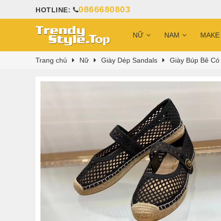
0866680803
HOTLINE:
NỮ
NAM
MAKE
Trang chủ
Nữ
Giày Dép Sandals
Giày Búp Bê Có 