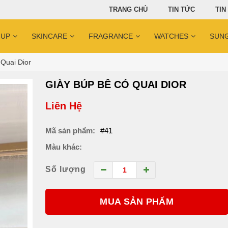
TRANG CHỦ
TIN TỨC
TIN
 UP
SKINCARE
FRAGRANCE
WATCHES
SUN
Quai Dior
GIÀY BÚP BÊ CÓ QUAI DIOR
Liên Hệ
Mã sản phẩm:
#41
Màu khác:
Số lượng
MUA SẢN PHẨM