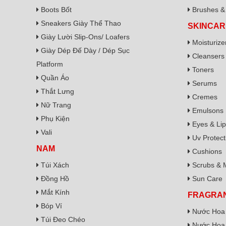
Boots Bốt
Brushes & 
Sneakers Giày Thể Thao
SKINCAR
Giày Lười Slip-Ons/ Loafers
Moisturize
Giày Dép Đế Dày / Dép Sục
Cleansers
Platform
Toners
Quần Áo
Serums
Thắt Lưng
Cremes
Nữ Trang
Emulsons
Phụ Kiện
Eyes & Lip
Vali
Uv Protect
NAM
Cushions
Túi Xách
Scrubs & 
Đồng Hồ
Sun Care
Mắt Kính
FRAGRA
Bóp Ví
Nước Hoa
Túi Đeo Chéo
Nước Hoa