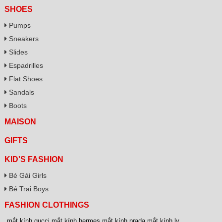
SHOES
Pumps
Sneakers
Slides
Espadrilles
Flat Shoes
Sandals
Boots
MAISON
GIFTS
KID'S FASHION
Bé Gái Girls
Bé Trai Boys
FASHION CLOTHINGS
mắt kính gucci
,
mắt kính hermes
,
mắt kính prada
,
mắt kính lv
,