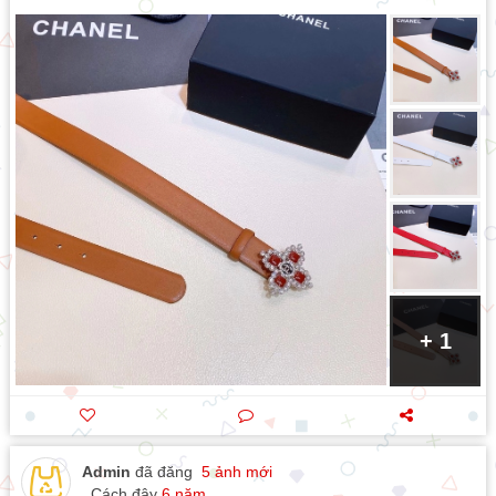
+ 1
Admin
đã đăng
5 ảnh mới
Cách đây
6 năm