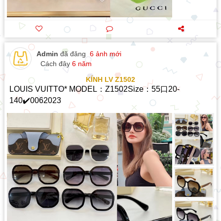
Admin
đã đăng
6 ảnh mới
Cách đây
6 năm
KÍNH LV Z1502
LOUIS VUITTO* MODEL：Z1502Size：55口20-
140✔️0062023