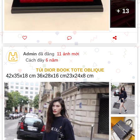
+ 13
Admin
đã đăng
11 ảnh mới
Cách đây
6 năm
TÚI DIOR BOOK TOTE OBLIQUE
42x35x18 cm 36x28x16 cm23x24x8 cm