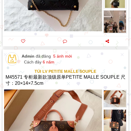
Admin
đã đăng
5 ảnh mới
Cách đây
6 năm
TÚI LV PETITE MALLE SOUPLE
M45571 专柜最新款顶级原单PETITE MALLE SOUPLE 尺
寸：20×14×7.5cm