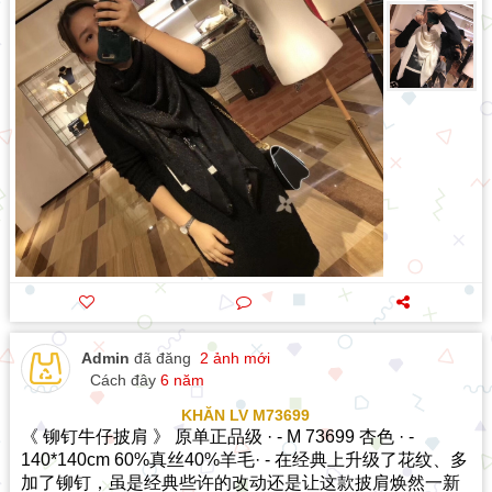
Admin
đã đăng
2 ảnh mới
Cách đây
6 năm
KHĂN LV M73699
《 铆钉牛仔披肩 》 原单正品级 · - M 73699 杏色 · -
140*140cm 60%真丝40%羊毛· - 在经典上升级了花纹、多
加了铆钉，虽是经典些许的改动还是让这款披肩焕然一新