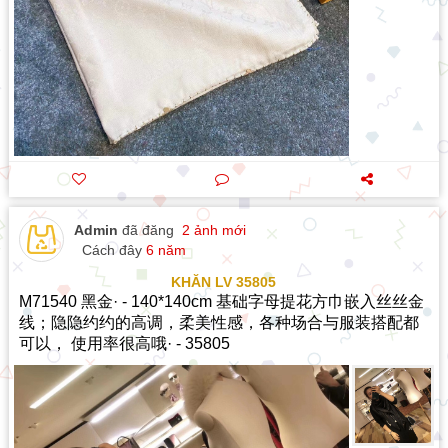
Admin
đã đăng
2 ảnh mới
Cách đây
6 năm
KHĂN LV 35805
M71540 黑金· - 140*140cm 基础字母提花方巾嵌入丝丝金
线；隐隐约约的高调，柔美性感，各种场合与服装搭配都
可以， 使用率很高哦· - 35805