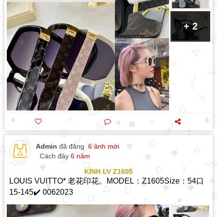
+ 2
Admin
đã đăng
6 ảnh mới
Cách đây
6 năm
KÍNH LV Z1605
LOUIS VUITTO* 老花印花。MODEL：Z1605Size：54口
15-145✔️ 0062023