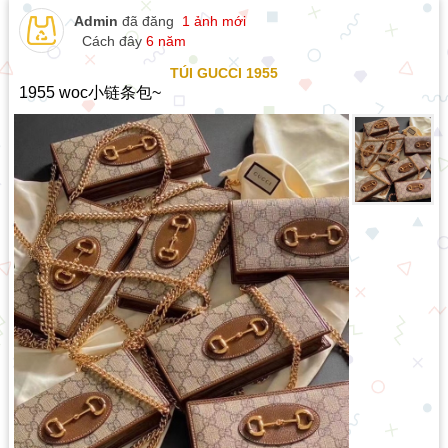
Admin
đã đăng
1 ảnh mới
Cách đây
6 năm
TÚI GUCCI 1955
1955 woc小链条包~