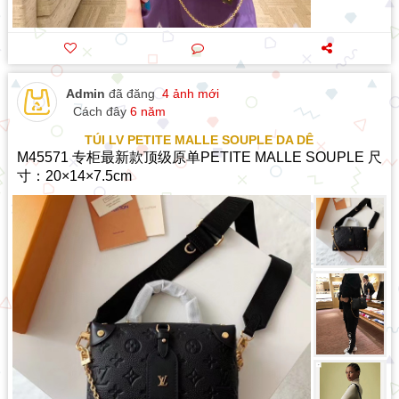
Admin
đã đăng
4 ảnh mới
Cách đây
6 năm
TÚI LV PETITE MALLE SOUPLE DA DÊ
M45571 专柜最新款顶级原单PETITE MALLE SOUPLE 尺
寸：20×14×7.5cm