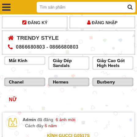
ĐĂNG KÝ
ĐĂNG NHẬP
TRENDY STYLE
0866680803 - 0866680803
Giày Dép
Giày Cao Gót
Giày Bệt Ballet
Sandals
High Heels
Flats
Hermes
Burberry
Fendi
NỮ
Admin
đã đăng
6 ảnh mới
Cách đây
6 năm
KÍNH GUCCI G0517S