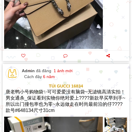
Admin
đã đăng
1 ảnh mới
Cách đây
6 năm
TÚI GUCCI 16834
唐老鸭小号购物袋✨可可爱爱没有脑袋~无滤镜高清实拍！
男女通杀_保证看到实物你绝对爱上????新款早买早到手~
所以出门撞包率也为零~永远做走在时尚最前沿的仔????
款号#648134尺寸31cm