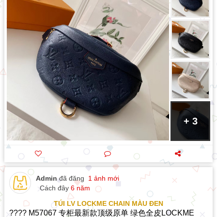
+ 3
Admin
đã đăng
1 ảnh mới
Cách đây
6 năm
TÚI LV LOCKME CHAIN MÀU ĐEN
???? M57067 专柜最新款顶级原单 绿色全皮LOCKME