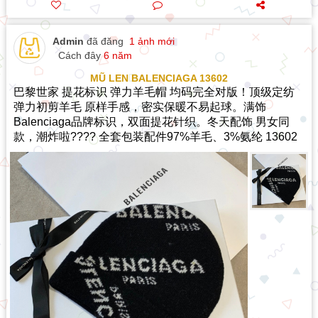
Admin
đã đăng
1 ảnh mới
Cách đây
6 năm
MŨ LEN BALENCIAGA 13602
巴黎世家 提花标识 弹力羊毛帽 均码完全对版！顶级定纺
弹力初剪羊毛 原样手感，密实保暖不易起球。满饰
Balenciaga品牌标识，双面提花针织。冬天配饰 男女同
款，潮炸啦???? 全套包装配件97%羊毛、3%氨纶 13602