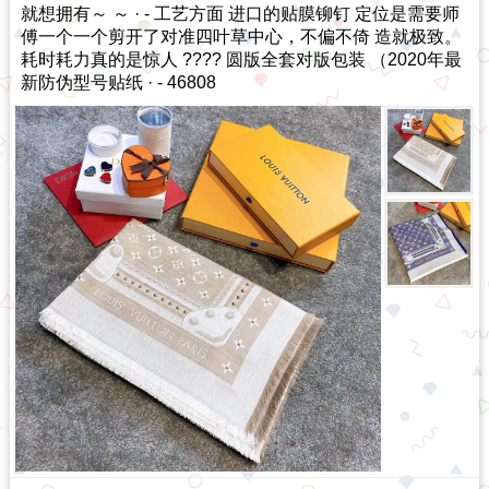
就想拥有～ ～ · - 工艺方面 进口的贴膜铆钉 定位是需要师
傅一个一个剪开了对准四叶草中心，不偏不倚 造就极致。
耗时耗力真的是惊人 ???? 圆版全套对版包装 （2020年最
新防伪型号贴纸 · - 46808