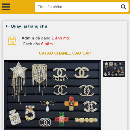
Quay lại trang chủ
Admin
đã đăng
1 ảnh mới
Cách đây
6 năm
CÀI ÁO CHANEL CAO CẤP