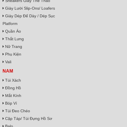
Sneakers Giày Thể Thao
Giày Lười Slip-Ons/ Loafers
Giày Dép Đế Dày / Dép Sục
Platform
Quần Áo
Thắt Lưng
Nữ Trang
Phụ Kiện
Vali
NAM
Túi Xách
Đồng Hồ
Mắt Kính
Bóp Ví
Túi Đeo Chéo
Cặp Táp/ Túi Đựng Hồ Sơ
Balo