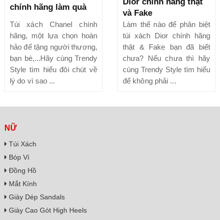
Dior chính hãng thật
chính hãng làm quà
và Fake
Túi xách Chanel chính
Làm thế nào để phân biệt
hãng, một lựa chọn hoàn
túi xách Dior chính hãng
hảo để tặng người thương,
thật & Fake bạn đã biết
bạn bè,...Hãy cùng Trendy
chưa? Nếu chưa thì hãy
Style tìm hiểu đôi chút về
cùng Trendy Style tìm hiểu
lý do vì sao ...
để không phải ...
NỮ
Túi Xách
Bóp Ví
Đồng Hồ
Mắt Kính
Giày Dép Sandals
Giày Cao Gót High Heels