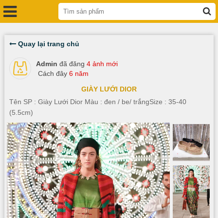
Quay lại trang chủ
Admin
đã đăng
4 ảnh mới
Cách đây
6 năm
GIÀY LƯỚI DIOR
Tên SP : Giày Lưới Dior Màu : đen / be/ trắngSize : 35-40
(5.5cm)