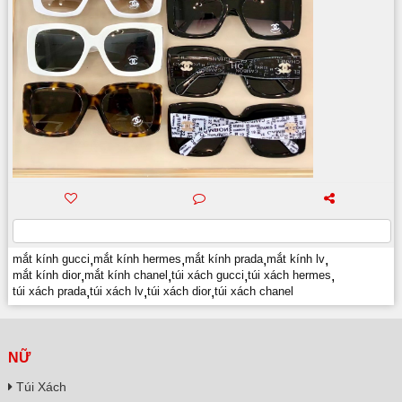
mắt kính gucci
,
mắt kính hermes
,
mắt kính prada
,
mắt kính lv
,
mắt kính dior
,
mắt kính chanel
,
túi xách gucci
,
túi xách hermes
,
túi xách prada
,
túi xách lv
,
túi xách dior
,
túi xách chanel
NỮ
Túi Xách