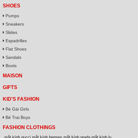
SHOES
Pumps
Sneakers
Slides
Espadrilles
Flat Shoes
Sandals
Boots
MAISON
GIFTS
KID'S FASHION
Bé Gái Girls
Bé Trai Boys
FASHION CLOTHINGS
mắt kính gucci
,
mắt kính hermes
,
mắt kính prada
,
mắt kính lv
,