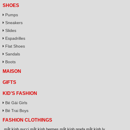
SHOES
Pumps
Sneakers
Slides
Espadrilles
Flat Shoes
Sandals
Boots
MAISON
GIFTS
KID'S FASHION
Bé Gái Girls
Bé Trai Boys
FASHION CLOTHINGS
mắt kính gucci
,
mắt kính hermes
,
mắt kính prada
,
mắt kính lv
,