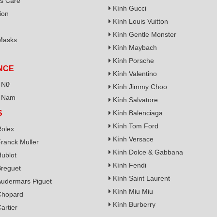
s Care
Kính Gucci
ion
Kính Louis Vuitton
Kính Gentle Monster
Masks
Kính Maybach
Kính Porsche
NCE
Kính Valentino
 Nữ
Kính Jimmy Choo
 Nam
Kính Salvatore
S
Kính Balenciaga
Kính Tom Ford
olex
Kính Versace
ranck Muller
Kính Dolce & Gabbana
ublot
Kính Fendi
reguet
Kính Saint Laurent
udermars Piguet
Kính Miu Miu
Chopard
Kính Burberry
artier