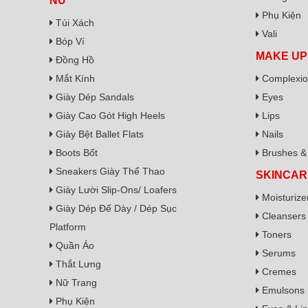
NỮ
Phụ Kiện
Túi Xách
Vali
Bóp Ví
MAKE UP
Đồng Hồ
Mắt Kính
Complexi
Giày Dép Sandals
Eyes
Giày Cao Gót High Heels
Lips
Giày Bệt Ballet Flats
Nails
Boots Bốt
Brushes & 
Sneakers Giày Thể Thao
SKINCAR
Giày Lười Slip-Ons/ Loafers
Moisturize
Giày Dép Đế Dày / Dép Sục
Cleansers
Platform
Toners
Quần Áo
Serums
Thắt Lưng
Cremes
Nữ Trang
Emulsons
Phụ Kiện