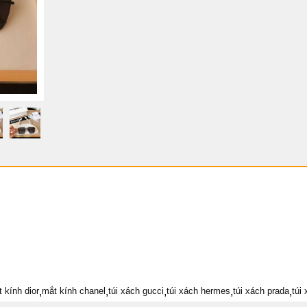
t kính dior
,
mắt kính chanel
,
túi xách gucci
,
túi xách hermes
,
túi xách prada
,
túi 