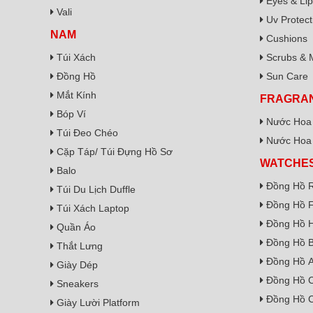
Eyes & Lip
Vali
Uv Protect
NAM
Cushions
Túi Xách
Scrubs & 
Đồng Hồ
Sun Care
Mắt Kính
FRAGRA
Bóp Ví
Nước Hoa
Túi Đeo Chéo
Nước Hoa
Cặp Táp/ Túi Đựng Hồ Sơ
WATCHE
Balo
Đồng Hồ R
Túi Du Lịch Duffle
Đồng Hồ F
Túi Xách Laptop
Đồng Hồ H
Quần Áo
Đồng Hồ B
Thắt Lưng
Đồng Hồ A
Giày Dép
Đồng Hồ 
Sneakers
Đồng Hồ C
Giày Lười Platform