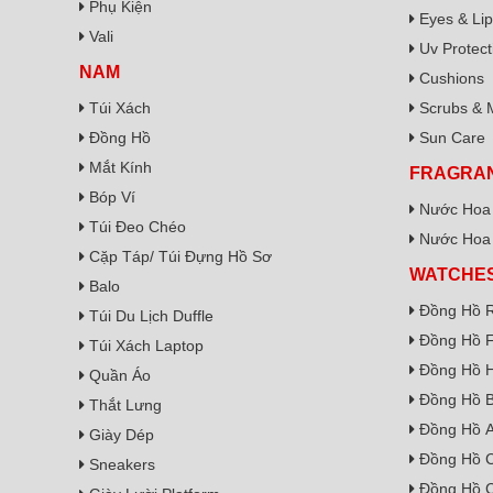
Phụ Kiện
Eyes & Lip
Vali
Uv Protect
NAM
Cushions
Túi Xách
Scrubs & 
Đồng Hồ
Sun Care
Mắt Kính
FRAGRA
Bóp Ví
Nước Hoa
Túi Đeo Chéo
Nước Hoa
Cặp Táp/ Túi Đựng Hồ Sơ
WATCHE
Balo
Đồng Hồ R
Túi Du Lịch Duffle
Đồng Hồ F
Túi Xách Laptop
Đồng Hồ H
Quần Áo
Đồng Hồ B
Thắt Lưng
Đồng Hồ A
Giày Dép
Đồng Hồ 
Sneakers
Đồng Hồ C