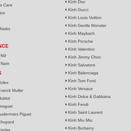
Kính Dior
s Care
Kính Gucci
ion
Kính Louis Vuitton
Kính Gentle Monster
Masks
Kính Maybach
Kính Porsche
NCE
Kính Valentino
 Nữ
Kính Jimmy Choo
 Nam
Kính Salvatore
S
Kính Balenciaga
Kính Tom Ford
olex
Kính Versace
ranck Muller
Kính Dolce & Gabbana
ublot
Kính Fendi
reguet
Kính Saint Laurent
udermars Piguet
Kính Miu Miu
Chopard
Kính Burberry
artier