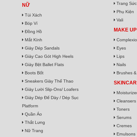
Trang Sức
NỮ
Phụ Kiện
Túi Xách
Vali
Bóp Ví
MAKE UP
Đồng Hồ
Mắt Kính
Complexi
Giày Dép Sandals
Eyes
Giày Cao Gót High Heels
Lips
Giày Bệt Ballet Flats
Nails
Boots Bốt
Brushes & 
Sneakers Giày Thể Thao
SKINCAR
Giày Lười Slip-Ons/ Loafers
Moisturize
Giày Dép Đế Dày / Dép Sục
Cleansers
Platform
Toners
Quần Áo
Serums
Thắt Lưng
Cremes
Nữ Trang
Emulsons