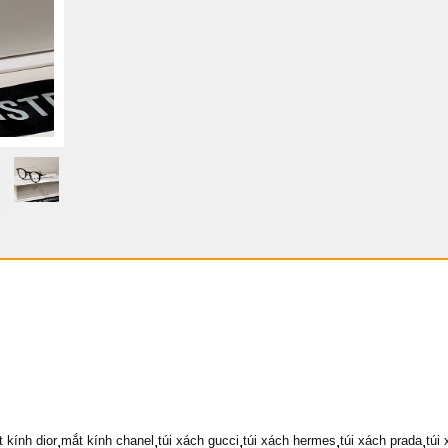
t kính dior
,
mắt kính chanel
,
túi xách gucci
,
túi xách hermes
,
túi xách prada
,
túi 