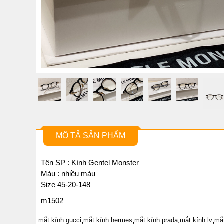
MÔ TẢ SẢN PHẨM
Tên SP : Kính Gentel Monster
Màu : nhiều màu
Size 45-20-148
m1502
mắt kính gucci
,
mắt kính hermes
,
mắt kính prada
,
mắt kính lv
,
mắ