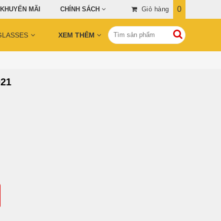
0
 KHUYẾN MÃI
CHÍNH SÁCH
Giỏ hàng
GLASSES
XEM THÊM
21